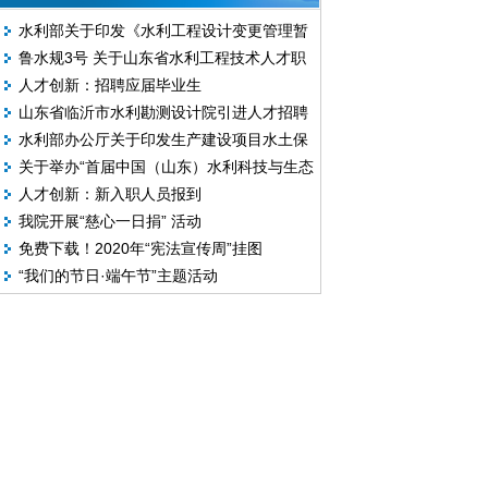
水利部关于印发《水利工程设计变更管理暂
鲁水规3号 关于山东省水利工程技术人才职
行办法》的通知
人才创新：招聘应届毕业生
称评价标准条件（试行）的通知
山东省临沂市水利勘测设计院引进人才招聘
水利部办公厅关于印发生产建设项目水土保
面试现场会
关于举办“首届中国（山东）水利科技与生态
持问题分类和责任追究标准的通知
人才创新：新入职人员报到
建设博览会暨水利科技新动能峰会”的通知
我院开展“慈心一日捐” 活动
免费下载！2020年“宪法宣传周”挂图
“我们的节日·端午节”主题活动