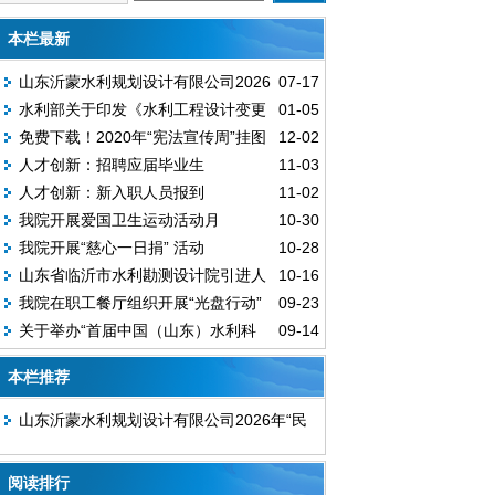
本栏最新
山东沂蒙水利规划设计有限公司2026
07-17
水利部关于印发《水利工程设计变更
01-05
年“民法典宣传月”活动
免费下载！2020年“宪法宣传周”挂图
12-02
管理暂行办法》的通知
人才创新：招聘应届毕业生
11-03
人才创新：新入职人员报到
11-02
我院开展爱国卫生运动活动月
10-30
我院开展“慈心一日捐” 活动
10-28
山东省临沂市水利勘测设计院引进人
10-16
我院在职工餐厅组织开展“光盘行动”
09-23
才招聘面试现场会
关于举办“首届中国（山东）水利科
09-14
技与生态建设博览会暨水利科技新动能峰
本栏推荐
会”的通知
山东沂蒙水利规划设计有限公司2026年“民
法典宣传月”活动
阅读排行